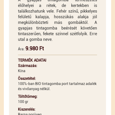
élőhelyei a rétek, de kertekben is
találkozhatunk vele. Fehér színű, pikkelyes
felületű kalapja, hosszúkás alakja jól
megkülönbözteti más gombáktól. A
gyapjas tintagomba beérését követően
tintaszerűen, fekete színnel szétfolyik. Erre
utal a gomba neve.
9.980 Ft
Ára:
TERMÉK ADATAI
Származás:
Kína
Összetétel:
100%-ban BIO tintagomba port tartalmaz adalék
és vivőanyag nélkül.
Töltőtömeg:
100 gr
Kiszerelés:
Barna porüveg