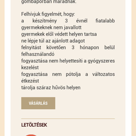
gombaporban maradnak.
Felhívjuk figyelmét, hogy:
a készítmény 3 évnél fiatalabb
gyermekeknek nem javallott
gyermekek elől védett helyen tartsa
ne lépje túl az ajánlott adagot
felnyitást követően 3 hónapon belül
felhasználandó
fogyasztása nem helyettesíti a gyógyszeres
kezelést
fogyasztása nem pótolja a változatos
étkezést
tárolja száraz hűvös helyen
VÁSÁRLÁS
LETÖLTÉSEK