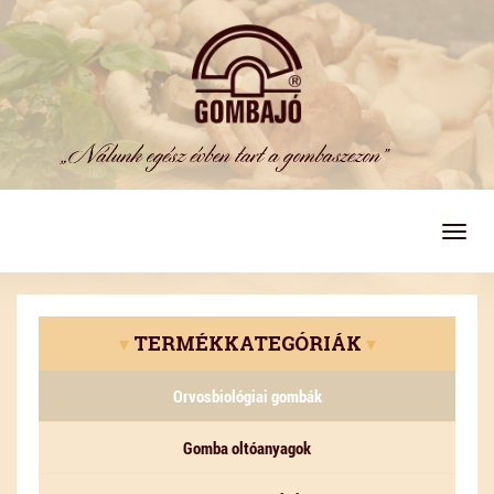
Togg
navig
▾
TERMÉKKATEGÓRIÁK
▾
Orvosbiológiai gombák
Gomba oltóanyagok