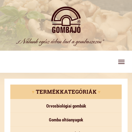
Togg
navig
▾
TERMÉKKATEGÓRIÁK
▾
Orvosbiológiai gombák
Gomba oltóanyagok