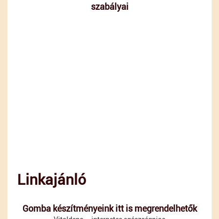
szabályai
Linkajánló
Gomba készítményeink itt is megrendelhetők