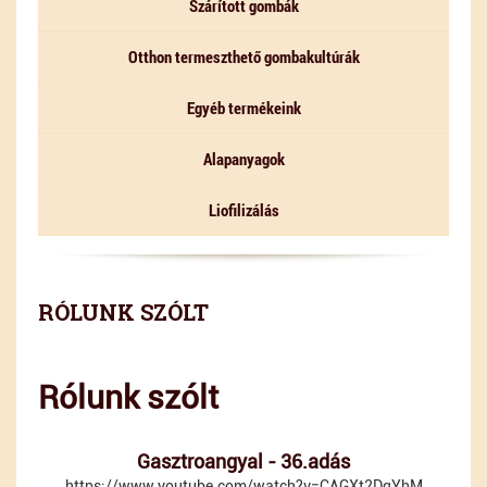
Szárított gombák
Otthon termeszthető gombakultúrák
Egyéb termékeink
Alapanyagok
Liofilizálás
RÓLUNK SZÓLT
Rólunk szólt
Gasztroangyal - 36.adás
https://www.youtube.com/watch?v=CAGXt2DqYhM