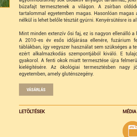
búzafajt termesztenek a világon. A zsírban oldódó
tartalommal egyetemben magas. Hasonlóan magas a j
nélkül is lehet belőle tésztát gyúrni. Kenyérsütésre is 
Mint minden extenzív ősi faj, ez is nagyon ellenálló 
A 2010-es év esős időjárása ellenére, fuzárium f
táblákban, így vegyszer használat sem szükséges a ter
ezért alkalmazkodás szempontjából kiváló. E tulaj
gyakorol. A fenti okok miatt termesztése újra felmerü
kielégítésére. Az ökológiai termesztésben nagy 
egyetemben, amely gluténszegény.
VÁSÁRLÁS
LETÖLTÉSEK
MÉDIA