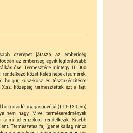
sabb szerepet játssza az emberiség
ezdődően az emberiség egyik legfontosabb
álkás őse. Termesztése mintegy 10 000
al rendelkező közel-keleti népek (sumérek,
g bulgur, kusz-kusz és tésztakészítésre
.sz. közepéig termesztették ezt a fajt,
 jól bokrosodó, magasnövésű (110-130 cm)
énye nem nagy. Mivel terméseredmények
artalmi jellemzőkkel rendelkezik. Kisebb
lent. Természetes faj (genetikailag nincs
enleg nagyon kevés hasonló minőségű ősi