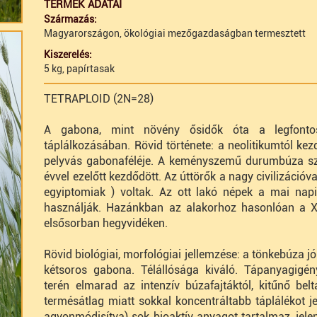
TERMÉK ADATAI
Származás:
Magyarországon, ökológiai mezőgazdaságban termesztett
Kiszerelés:
5 kg, papírtasak
TETRAPLOID (2N=28)
A gabona, mint növény ősidők óta a legfonto
táplálkozásában. Rövid története: a neolitikumtól k
pelyvás gabonaféléje. A keményszemű durumbúza sz
évvel ezelőtt kezdődött. Az úttörők a nagy civilizációv
egyiptomiak ) voltak. Az ott lakó népek a mai napi
használják. Hazánkban az alakorhoz hasonlóan a XIX
elsősorban hegyvidéken.
Rövid biológiai, morfológiai jellemzése: a tönkebúza
kétsoros gabona. Télállósága kiváló. Tápanyagig
terén elmarad az intenzív búzafajtáktól, kitűnő belt
termésátlag miatt sokkal koncentráltabb táplálékot je
agyonmódisítva) sok bioaktív anyagot tartalmaz, jel