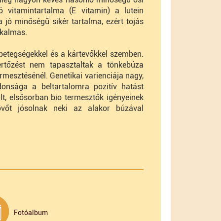
 vitamintartalma (E vitamin) a lutein
ó minőségű sikér tartalma, ezért tojás
alkalmas.
a betegségekkel és a kártevőkkel szemben.
ertőzést nem tapasztaltak a tönkebúza
mesztésénél. Genetikai varienciája nagy,
donsága a beltartalomra pozitív hatást
lt, elsősorban bio termesztők igényeinek
jövőt jósolnak neki az alakor búzával
Fotóalbum