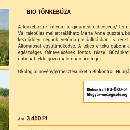
BIO TÖNKEBÚZA
A tönkebúza /Triticum turgidum ssp. dicoccon/ terme
Vál település mellett található Mária Anna pusztán, bi
kezdődően cégünk vetőmag előállításban is rész
Állomással együttműködve. A teljes értékű gabonák
egészséges felnevelésének fontos része. Búzánkat 
gabonát feldolgozó malomban őröltetjük.
Ökológiai növénytermesztésünket a Biokontroll Hungária
3.450 Ft
Ára: