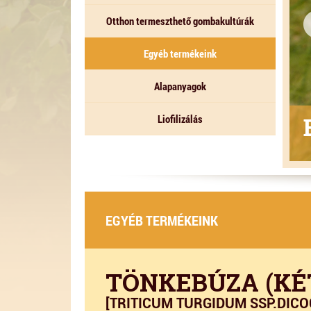
Otthon termeszthető gombakultúrák
Egyéb termékeink
Alapanyagok
ETŐ GOMBAKULTÚRÁK
Liofilizálás
EGYÉB TERMÉKEINK
TÖNKEBÚZA (KÉ
[TRITICUM TURGIDUM SSP.DIC