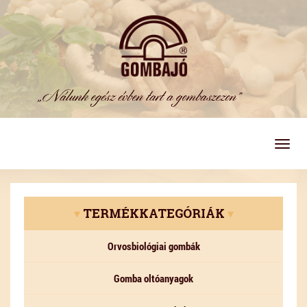
Togg
navig
▾
TERMÉKKATEGÓRIÁK
▾
Orvosbiológiai gombák
Gomba oltóanyagok